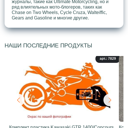
журналы, такие как Ultimate Motorcycling, но и
ряд влиятельных мото-блогеров, таких как
Chase on Two Wheels, Cycle Cruza, Walteiffic,
Gears and Gasoline и многие другие.
НАШИ ПОСЛЕДНИЕ ПРОДУКТЫ
арт.: 7829
Комплект пластика Kawasaki GTR 1400/Concours
Ком