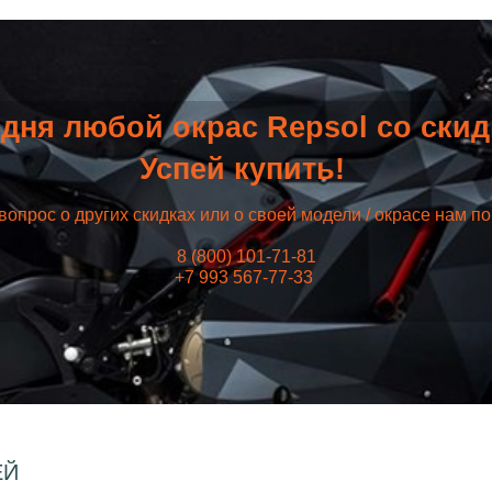
дня любой окрас Repsol со ски
Успей купить!
вопрос о других скидках или о своей модели / окрасе нам п
8 (800) 101-71-81
+7 993 567-77-33
ЕЙ