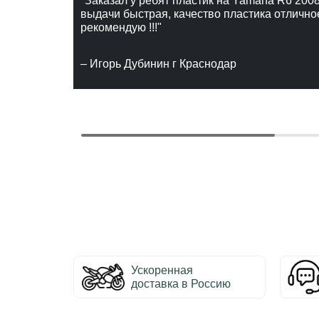
"Заказал у ребят пластик на Yamaha R6 2008
выдачи быстрая, качество пластика отлично
рекомендую !!!"
– Игорь Дубинин г Краснодар
Ускоренная
доставка в Россию