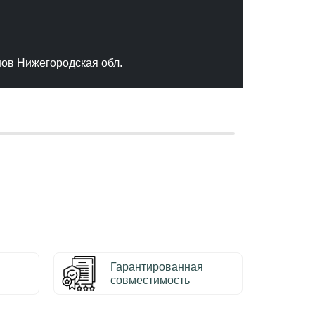
"Отлич
сервис
качест
нов Нижегородская обл.
– Серг
Гарантированная
совместимость