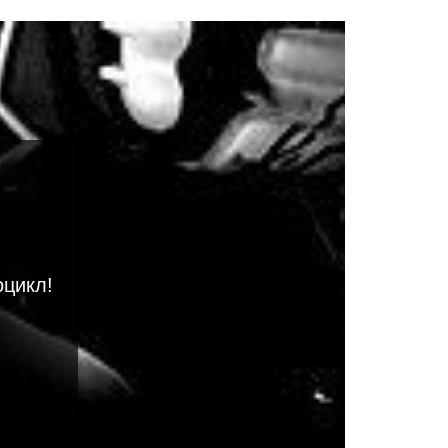
оцикл!