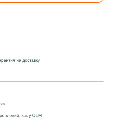
арантия на доставку
ска
реплений, как у OEM