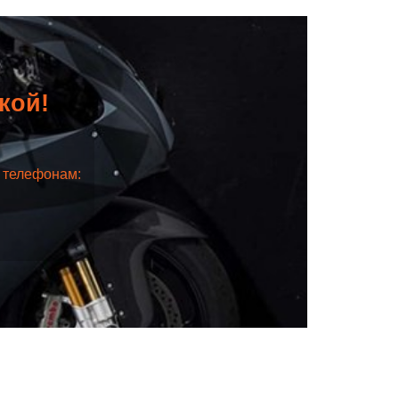
дкой!
о телефонам: