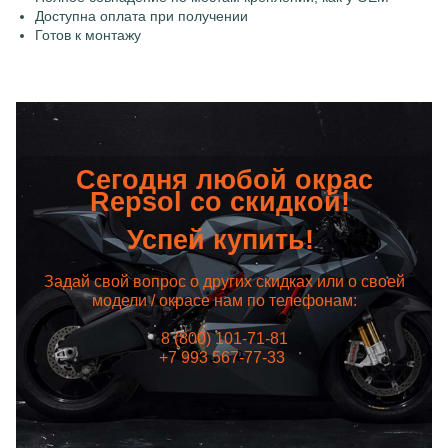
Доступна оплата при получении
Готов к монтажу
Сегодня любой окрас
Repsol со скидкой!
Успей купить!
Задай свой вопрос о других скидках или о своей
модели / окрасе нам по телефонам:
8 (800) 101-71-81
+7 993 567-77-33