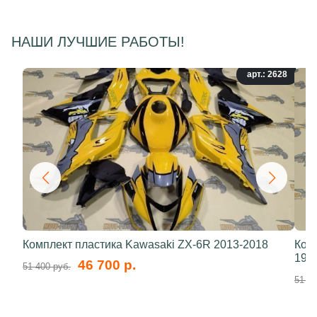
НАШИ ЛУЧШИЕ РАБОТЫ!
арт.: 2628
Комплект пластика Kawasaki ZX-6R 2013-2018
Ком
199
46 700 р.
51 400 руб.
51 40