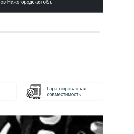
нов Нижегородская обл.
– Серг
Гарантированная
совместимость