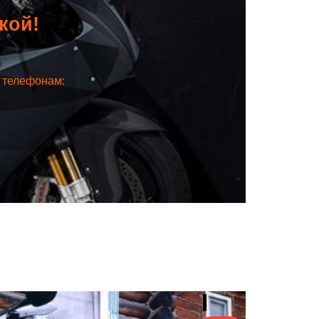
дкой!
о телефонам: