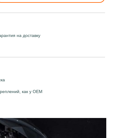
арантия на доставку
ска
реплений, как у OEM