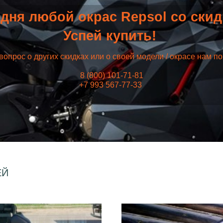
дня любой окрас Repsol со ски
Успей купить!
вопрос о других скидках или о своей модели / окрасе нам п
8 (800) 101-71-81
+7 993 567-77-33
ЕЙ