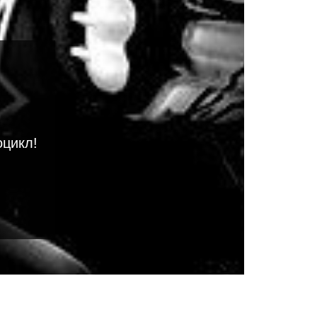
оцикл!