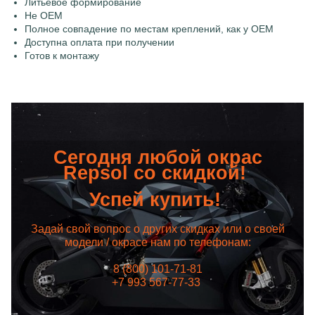
Литьевое формирование
Не OEM
Полное совпадение по местам креплений, как у OEM
Доступна оплата при получении
Готов к монтажу
Сегодня любой окрас
Repsol со скидкой!
Успей купить!
Задай свой вопрос о других скидках или о своей
модели / окрасе нам по телефонам:
8 (800) 101-71-81
+7 993 567-77-33