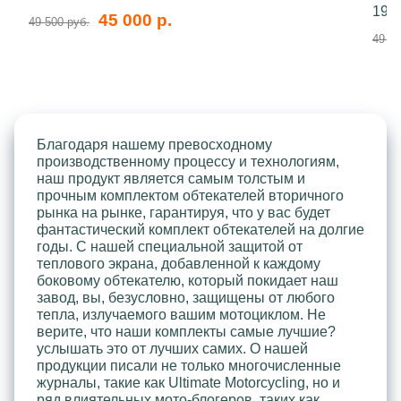
199
45 000 р.
49 500 руб.
49 50
Благодаря нашему превосходному
производственному процессу и технологиям,
наш продукт является самым толстым и
прочным комплектом обтекателей вторичного
рынка на рынке, гарантируя, что у вас будет
фантастический комплект обтекателей на долгие
годы. С нашей специальной защитой от
теплового экрана, добавленной к каждому
боковому обтекателю, который покидает наш
завод, вы, безусловно, защищены от любого
тепла, излучаемого вашим мотоциклом. Не
верите, что наши комплекты самые лучшие?
услышать это от лучших самих. О нашей
продукции писали не только многочисленные
журналы, такие как Ultimate Motorcycling, но и
ряд влиятельных мото-блогеров, таких как