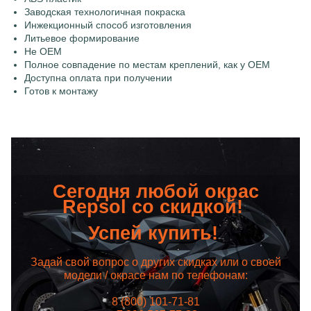
Заводская технологичная покраска
Инжекционный способ изготовления
Литьевое формирование
Не OEM
Полное совпадение по местам креплений, как у OEM
Доступна оплата при получении
Готов к монтажу
Сегодня любой окрас
Repsol со скидкой!
Успей купить!
Задай свой вопрос о других скидках или о своей
модели / окрасе нам по телефонам:
8 (800) 101-71-81