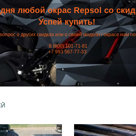
дня любой окрас Repsol со ски
Успей купить!
вопрос о других скидках или о своей модели / окрасе нам п
8 (800) 101-71-81
+7 993 567-77-33
ЕЙ