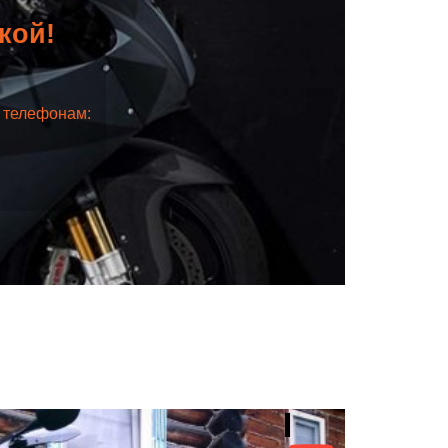
дкой!
о телефонам: