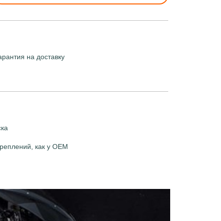
арантия на доставку
ска
реплений, как у OEM