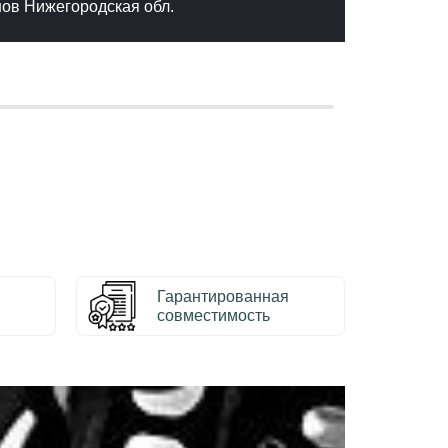
нов Нижегородская обл.
– Серг
Гарантированная
совместимость