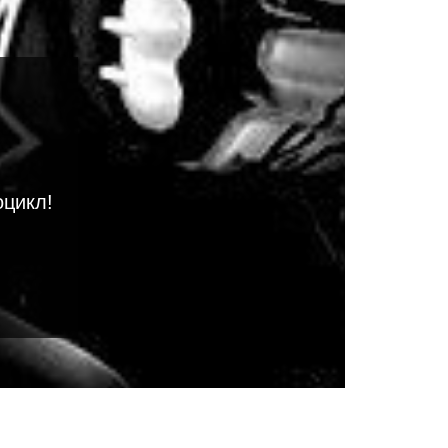
оцикл!