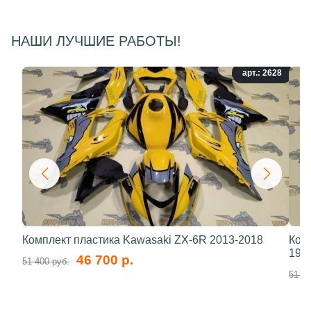
НАШИ ЛУЧШИЕ РАБОТЫ!
арт.: 2628
Комплект пластика Kawasaki ZX-6R 2013-2018
Ком
199
46 700 р.
51 400 руб.
51 40