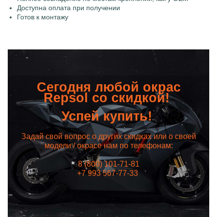
Доступна оплата при получении
Готов к монтажу
Сегодня любой окрас
Repsol со скидкой!
Успей купить!
Задай свой вопрос о других скидках или о своей
модели / окрасе нам по телефонам:
8 (800) 101-71-81
+7 993 567-77-33