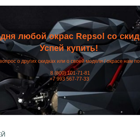
дня любой окрас Repsol со ски
Успей купить!
вопрос о других скидках или о своей модели / окрасе нам п
8 (800) 101-71-81
+7 993 567-77-33
ЕЙ