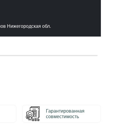
"Отлич
сервис
качест
нов Нижегородская обл.
– Серг
Гарантированная
совместимость