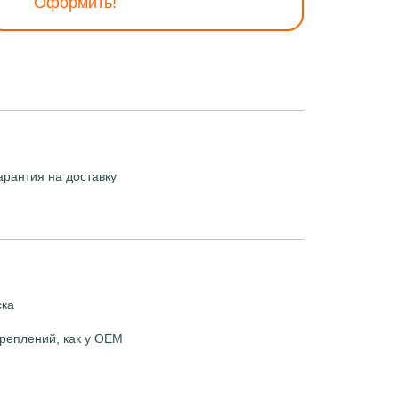
Оформить!
арантия на доставку
ска
реплений, как у OEM