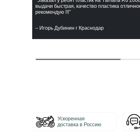
"Заказал у ребят пластик на Yamaha R6 2008
выдачи быстрая, качество пластика отлично
рекомендую !!!"
– Игорь Дубинин г Краснодар
Ускоренная
доставка в Россию