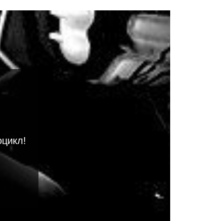
оцикл!