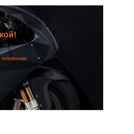
дкой!
о телефонам: