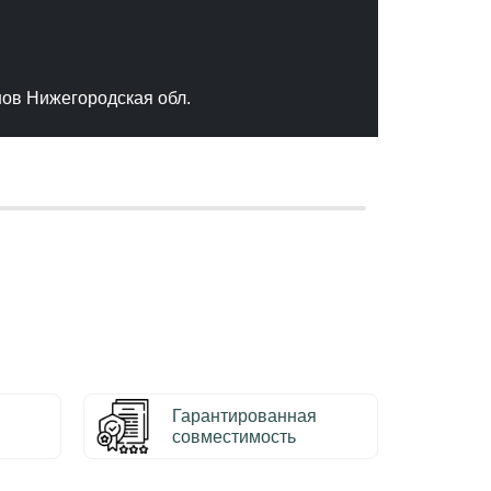
"Отлич
сервис
качест
нов Нижегородская обл.
– Серг
Гарантированная
совместимость