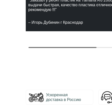
"Заказал у ребят пластик на Yamaha R6 2008
выдачи быстрая, качество пластика отлично
рекомендую !!!"
– Игорь Дубинин г Краснодар
Ускоренная
доставка в Россию