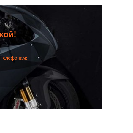
дкой!
о телефонам: