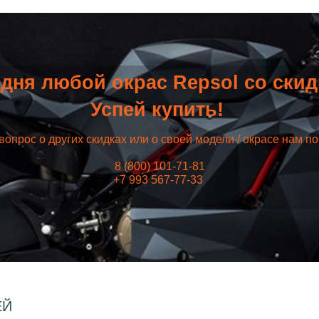
дня любой окрас Repsol со ски
Успей купить!
вопрос о других скидках или о своей модели / окрасе нам п
8 (800) 101-71-81
+7 993 567-77-33
ЕЙ