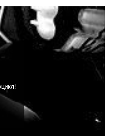
оцикл!