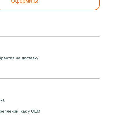
Оформить!
арантия на доставку
ска
реплений, как у OEM