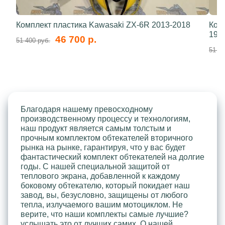
Комплект пластика Kawasaki ZX-6R 2013-2018
Ком
199
46 700 р.
51 400 руб.
51 40
Благодаря нашему превосходному
производственному процессу и технологиям,
наш продукт является самым толстым и
прочным комплектом обтекателей вторичного
рынка на рынке, гарантируя, что у вас будет
фантастический комплект обтекателей на долгие
годы. С нашей специальной защитой от
теплового экрана, добавленной к каждому
боковому обтекателю, который покидает наш
завод, вы, безусловно, защищены от любого
тепла, излучаемого вашим мотоциклом. Не
верите, что наши комплекты самые лучшие?
услышать это от лучших самих. О нашей