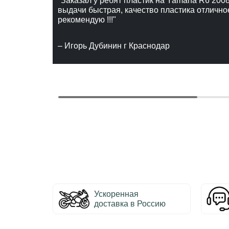
"Заказал у ребят пластик на Yamaha R6 2008
выдачи быстрая, качество пластика отлично
рекомендую !!!"
– Игорь Дубинин г Краснодар
Ускоренная
доставка в Россию