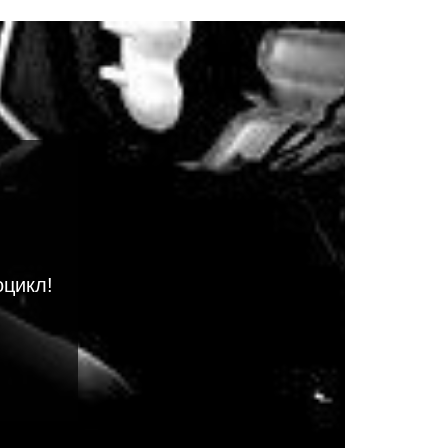
оцикл!