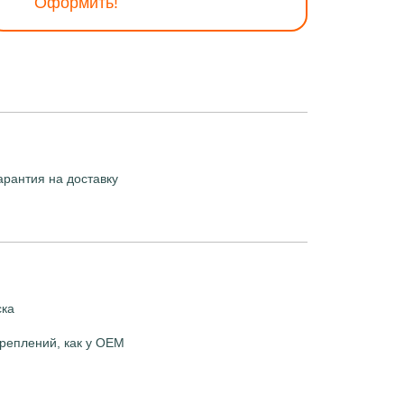
Оформить!
арантия на доставку
ска
реплений, как у OEM