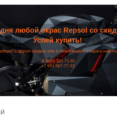
дня любой окрас Repsol со ски
Успей купить!
вопрос о других скидках или о своей модели / окрасе нам п
8 (800) 101-71-81
+7 993 567-77-33
ЕЙ