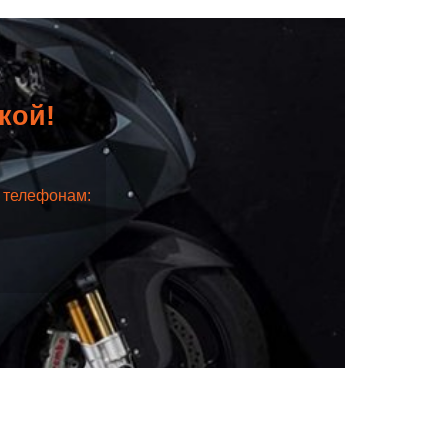
дкой!
о телефонам: