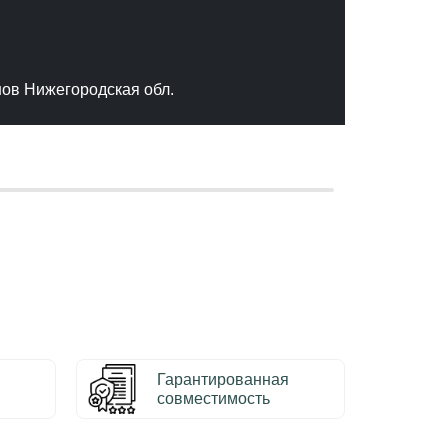
"Отлич
сервис
качест
нов Нижегородская обл.
– Серг
Гарантированная
совместимость