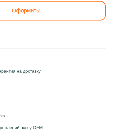
Оформить!
арантия на доставку
ска
реплений, как у OEM