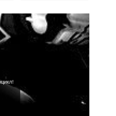
оцикл!