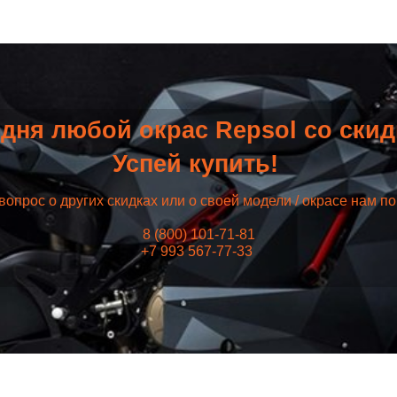
дня любой окрас Repsol со ски
Успей купить!
вопрос о других скидках или о своей модели / окрасе нам п
8 (800) 101-71-81
+7 993 567-77-33