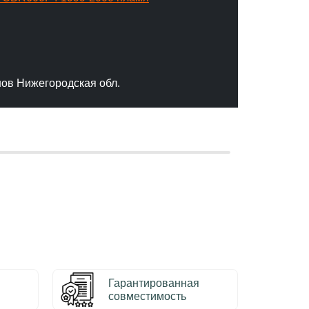
"Отлич
сервис
качест
нов Нижегородская обл.
– Серг
Гарантированная
совместимость