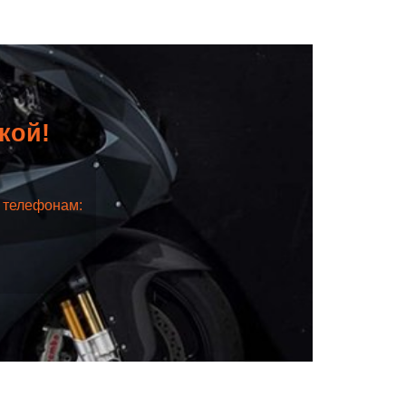
дкой!
о телефонам: