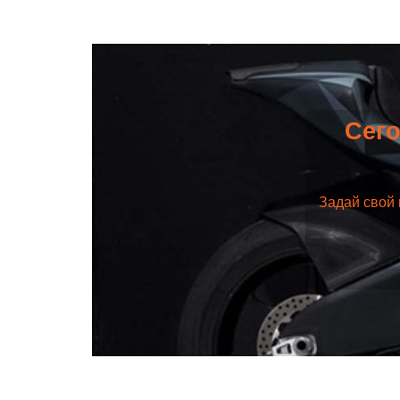
Сего
Задай свой 