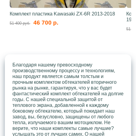
Комплект пластика Kawasaki ZX-6R 2013-2018
Ком
199
46 700 р.
51 400 руб.
51 40
Благодаря нашему превосходному
производственному процессу и технологиям,
наш продукт является самым толстым и
прочным комплектом обтекателей вторичного
рынка на рынке, гарантируя, что у вас будет
фантастический комплект обтекателей на долгие
годы. С нашей специальной защитой от
теплового экрана, добавленной к каждому
боковому обтекателю, который покидает наш
завод, вы, безусловно, защищены от любого
тепла, излучаемого вашим мотоциклом. Не
верите, что наши комплекты самые лучшие?
услышать это от лучших самих. О нашей