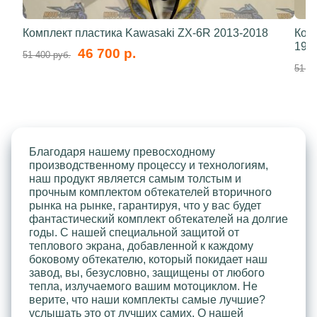
Комплект пластика Kawasaki ZX-6R 2013-2018
Ком
199
46 700 р.
51 400 руб.
51 40
Благодаря нашему превосходному
производственному процессу и технологиям,
наш продукт является самым толстым и
прочным комплектом обтекателей вторичного
рынка на рынке, гарантируя, что у вас будет
фантастический комплект обтекателей на долгие
годы. С нашей специальной защитой от
теплового экрана, добавленной к каждому
боковому обтекателю, который покидает наш
завод, вы, безусловно, защищены от любого
тепла, излучаемого вашим мотоциклом. Не
верите, что наши комплекты самые лучшие?
услышать это от лучших самих. О нашей