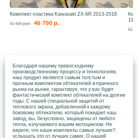
Комплект пластика Kawasaki ZX-6R 2013-2018
Ком
199
46 700 р.
51 400 руб.
51 40
Благодаря нашему превосходному
производственному процессу и технологиям,
наш продукт является самым толстым и
прочным комплектом обтекателей вторичного
рынка на рынке, гарантируя, что у вас будет
фантастический комплект обтекателей на долгие
годы. С нашей специальной защитой от
теплового экрана, добавленной к каждому
боковому обтекателю, который покидает наш
завод, вы, безусловно, защищены от любого
тепла, излучаемого вашим мотоциклом. Не
верите, что наши комплекты самые лучшие?
услышать это от лучших самих. О нашей