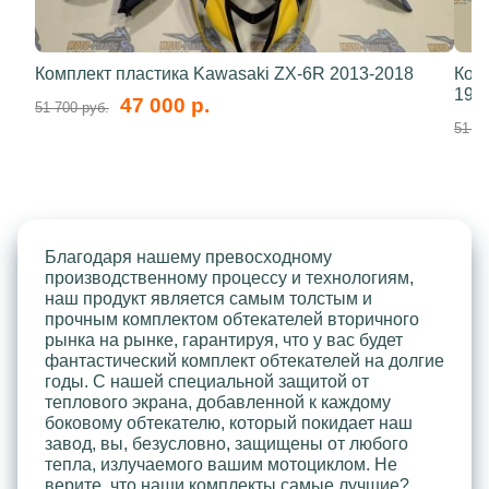
Комплект пластика Kawasaki ZX-6R 2013-2018
Ком
199
47 000 р.
51 700 руб.
51 70
Благодаря нашему превосходному
производственному процессу и технологиям,
наш продукт является самым толстым и
прочным комплектом обтекателей вторичного
рынка на рынке, гарантируя, что у вас будет
фантастический комплект обтекателей на долгие
годы. С нашей специальной защитой от
теплового экрана, добавленной к каждому
боковому обтекателю, который покидает наш
завод, вы, безусловно, защищены от любого
тепла, излучаемого вашим мотоциклом. Не
верите, что наши комплекты самые лучшие?