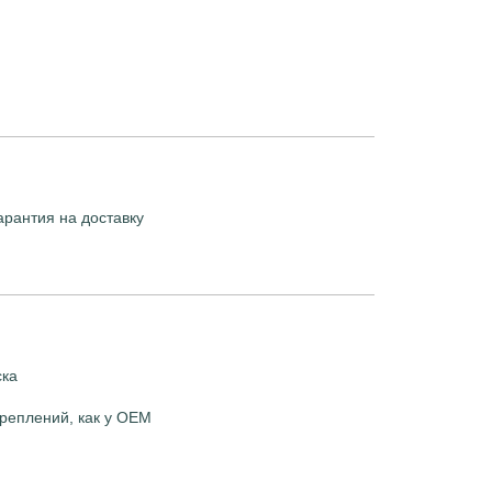
арантия на доставку
ска
реплений, как у OEM