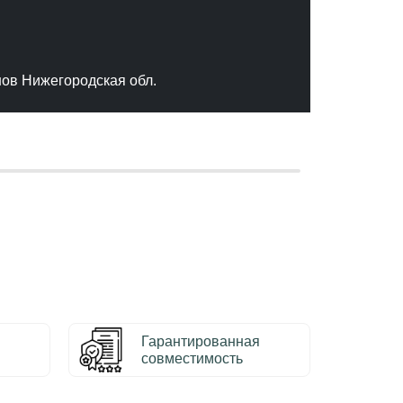
"Отлич
сервис
качест
нов Нижегородская обл.
– Серг
Гарантированная
совместимость