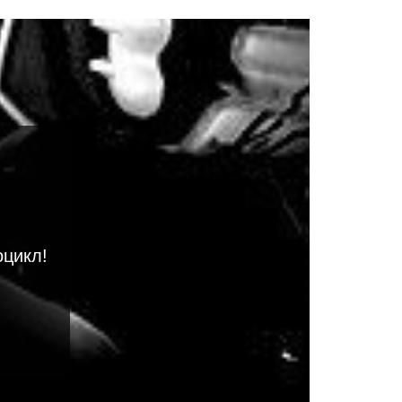
оцикл!