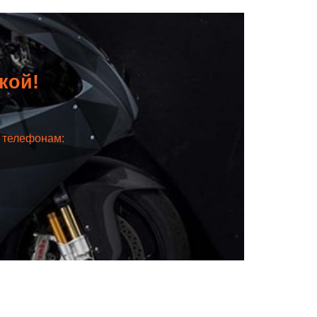
дкой!
о телефонам: