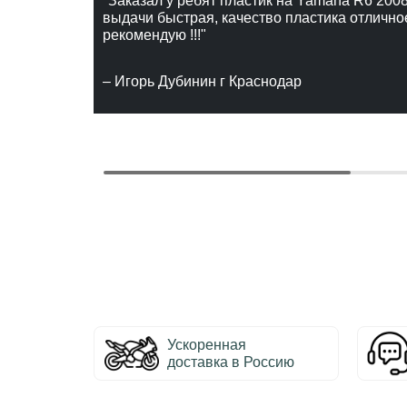
"Заказал у ребят пластик на Yamaha R6 2008
выдачи быстрая, качество пластика отлично
рекомендую !!!"
– Игорь Дубинин г Краснодар
Ускоренная
доставка в Россию