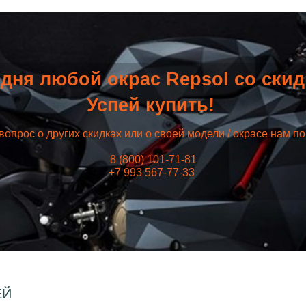
дня любой окрас Repsol со ски
Успей купить!
вопрос о других скидках или о своей модели / окрасе нам п
8 (800) 101-71-81
+7 993 567-77-33
ЕЙ