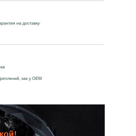
арантия на доставку
ска
реплений, как у OEM
дкой!