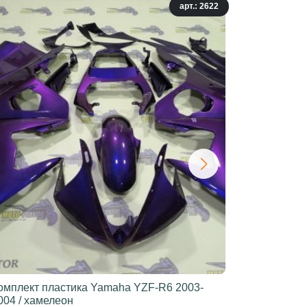
арт.: 2622
омплект пластика Yamaha YZF-R6 2003-
Комплект 
004 / хамелеон
2016