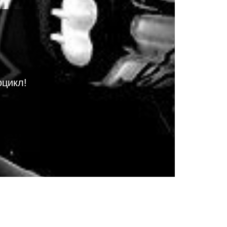
оцикл!