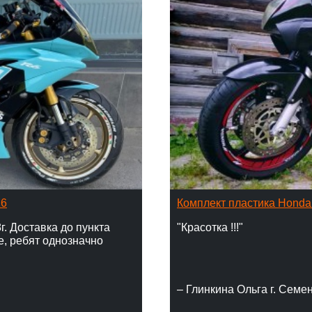
16
Комплект пластика Hond
г. Доставка до пункта
"Красотка !!!"
е, ребят однозначно
– Глинкина Ольга г. Семе