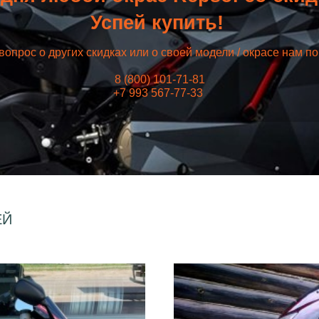
Успей купить!
вопрос о других скидках или о своей модели / окрасе нам п
8 (800) 101-71-81
+7 993 567-77-33
ЕЙ