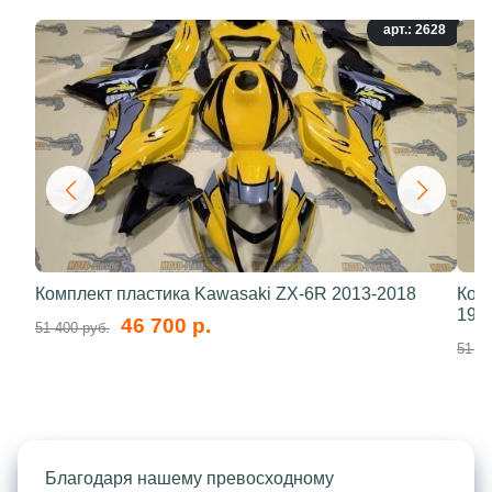
арт.: 2628
Комплект пластика Kawasaki ZX-6R 2013-2018
Ком
199
46 700 р.
51 400 руб.
51 40
Благодаря нашему превосходному