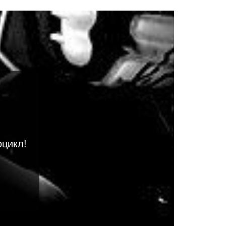
оцикл!