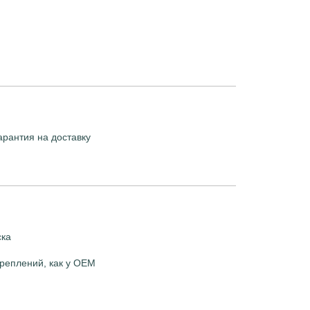
арантия на доставку
ска
реплений, как у OEM