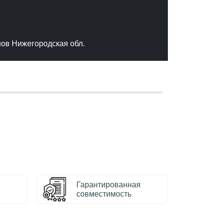
"Отлич
сервис
качест
нов Нижегородская обл.
– Серг
Гарантированная
совместимость