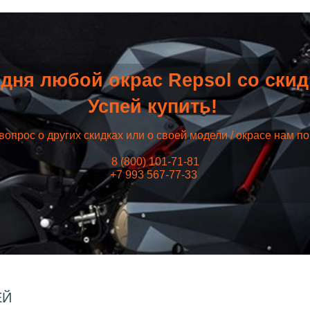
дня любой окрас Repsol со ски
Успей купить!
вопрос о других скидках или о своей модели / окрасе нам п
8 (800) 101-71-81
+7 993 567-77-33
ЕЙ