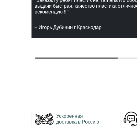
"Заказал у ребят пластик на Yamaha R6 2008
выдачи быстрая, качество пластика отлично
рекомендую !!!"
– Игорь Дубинин г Краснодар
Ускоренная
доставка в Россию