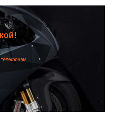
дкой!
о телефонам: