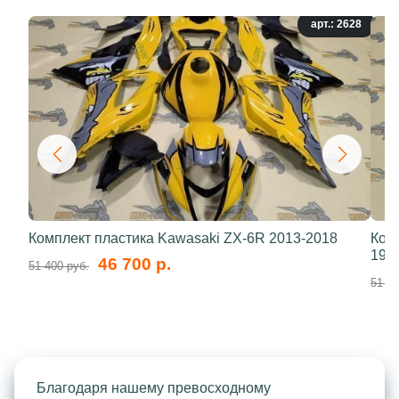
арт.: 2628
Комплект пластика Kawasaki ZX-6R 2013-2018
Ком
199
46 700 р.
51 400 руб.
51 40
Благодаря нашему превосходному