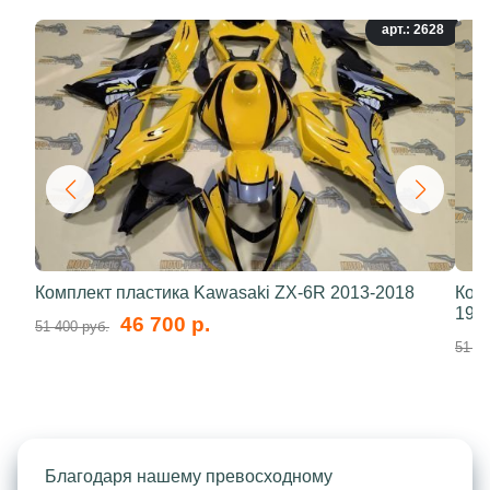
арт.: 2628
Комплект пластика Kawasaki ZX-6R 2013-2018
Ком
199
46 700 р.
51 400 руб.
51 40
Благодаря нашему превосходному