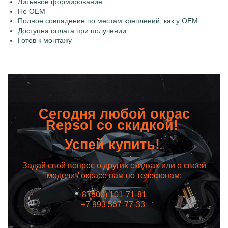
Литьевое формирование
Не OEM
Полное совпадение по местам креплений, как у OEM
Доступна оплата при получении
Готов к монтажу
Сегодня любой окрас
Repsol со скидкой!
Успей купить!
Задай свой вопрос о других скидках или о своей
модели / окрасе нам по телефонам:
8 (800) 101-71-81
+7 993 567-77-33