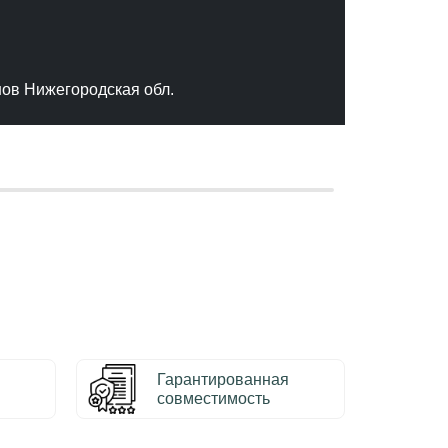
"Отлич
сервис
качест
нов Нижегородская обл.
– Серг
Гарантированная
совместимость