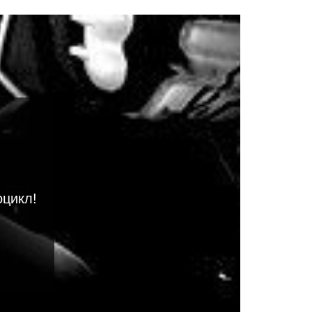
оцикл!