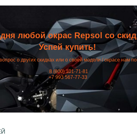
дня любой окрас Repsol со ски
Успей купить!
вопрос о других скидках или о своей модели / окрасе нам п
8 (800) 101-71-81
+7 993 567-77-33
ЕЙ