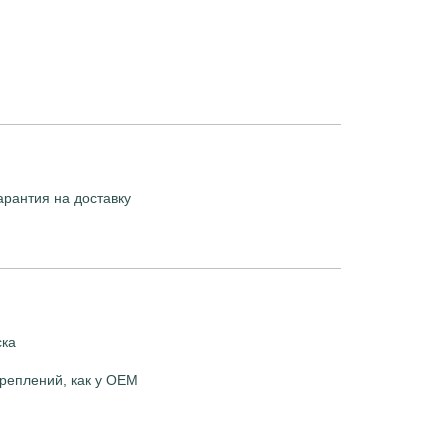
арантия на доставку
ска
реплений, как у OEM