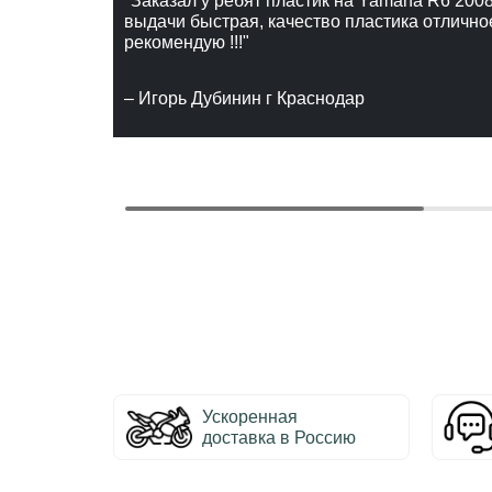
"Заказал у ребят пластик на Yamaha R6 2008
выдачи быстрая, качество пластика отлично
рекомендую !!!"
– Игорь Дубинин г Краснодар
Ускоренная
доставка в Россию