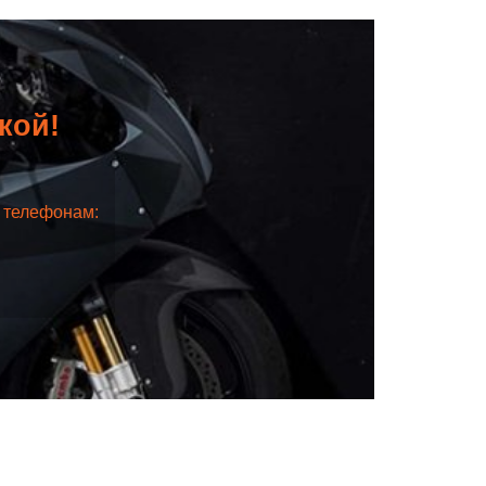
дкой!
о телефонам: