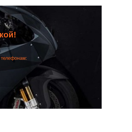
дкой!
о телефонам: