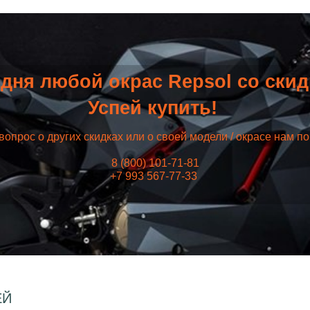
дня любой окрас Repsol со ски
Успей купить!
вопрос о других скидках или о своей модели / окрасе нам п
8 (800) 101-71-81
+7 993 567-77-33
ЕЙ