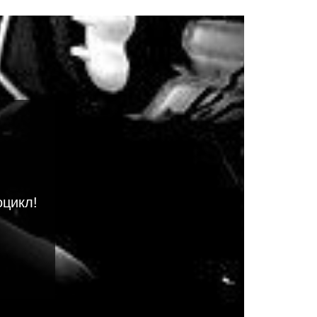
оцикл!