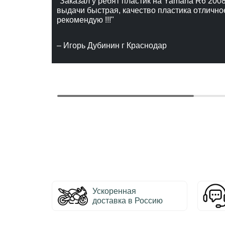
"Заказал у ребят пластик на Yamaha R6 2008
выдачи быстрая, качество пластика отлично
рекомендую !!!"
– Игорь Дубинин г Краснодар
Ускоренная
доставка в Россию