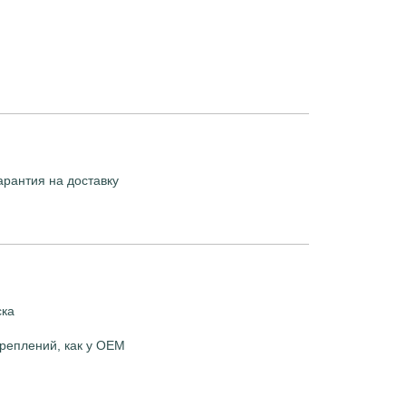
арантия на доставку
ска
реплений, как у OEM