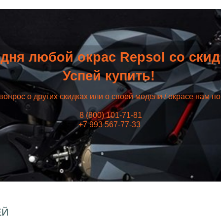
дня любой окрас Repsol со ски
Успей купить!
вопрос о других скидках или о своей модели / окрасе нам п
8 (800) 101-71-81
+7 993 567-77-33
ЕЙ