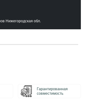
"Отлич
сервис
качест
нов Нижегородская обл.
– Серг
Гарантированная
совместимость