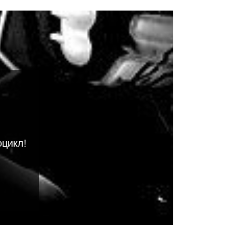
оцикл!