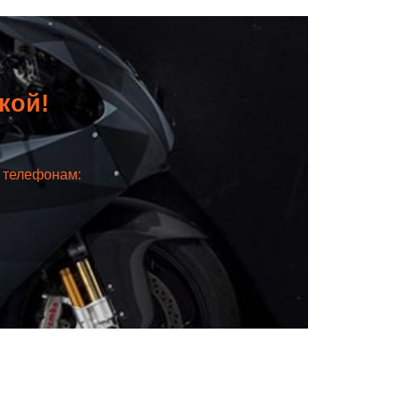
дкой!
о телефонам: