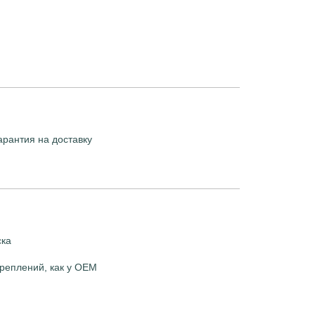
арантия на доставку
ска
реплений, как у OEM