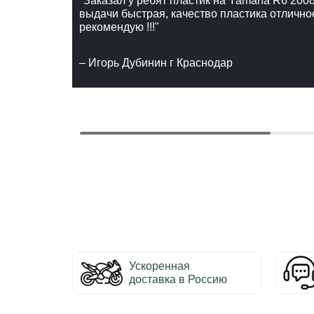
"Заказал у ребят пластик на Yamaha R6 2008
выдачи быстрая, качество пластика отлично
рекомендую !!!"
– Игорь Дубинин г Краснодар
Ускоренная
доставка в Россию