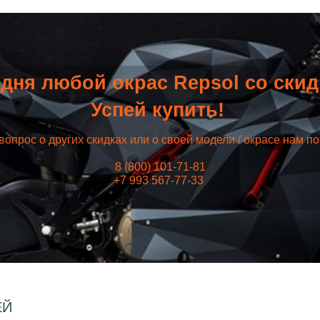
дня любой окрас Repsol со ски
Успей купить!
вопрос о других скидках или о своей модели / окрасе нам п
8 (800) 101-71-81
+7 993 567-77-33
ЕЙ