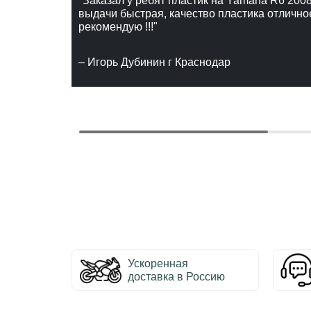
"Заказал у ребят пластик на Yamaha R6 2008
выдачи быстрая, качество пластика отлично
рекомендую !!!"
– Игорь Дубинин г Краснодар
Ускоренная
доставка в Россию