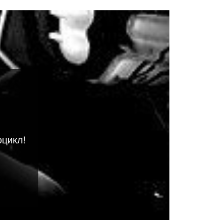
оцикл!