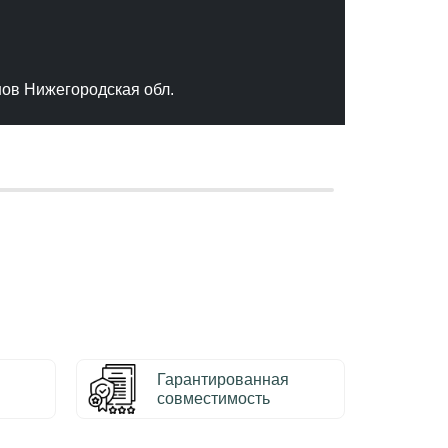
"Отлич
сервис
качест
нов Нижегородская обл.
– Серг
Гарантированная
совместимость