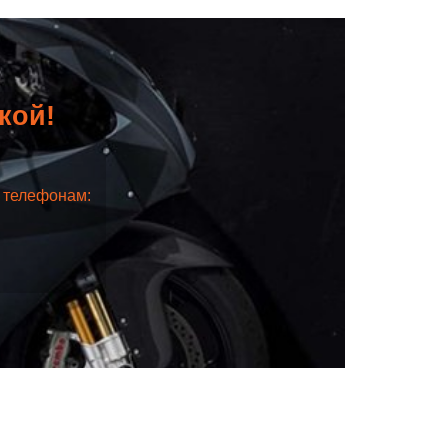
дкой!
о телефонам: