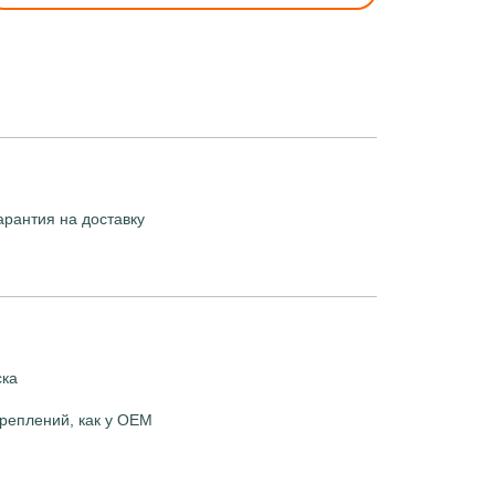
арантия на доставку
ска
реплений, как у OEM