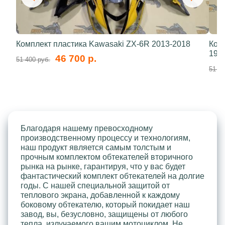
Комплект пластика Kawasaki ZX-6R 2013-2018
Ком
199
46 700 р.
51 400 руб.
51 40
Благодаря нашему превосходному
производственному процессу и технологиям,
наш продукт является самым толстым и
прочным комплектом обтекателей вторичного
рынка на рынке, гарантируя, что у вас будет
фантастический комплект обтекателей на долгие
годы. С нашей специальной защитой от
теплового экрана, добавленной к каждому
боковому обтекателю, который покидает наш
завод, вы, безусловно, защищены от любого
тепла, излучаемого вашим мотоциклом. Не