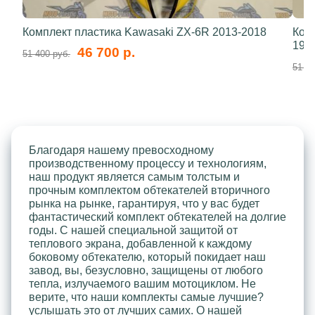
Комплект пластика Kawasaki ZX-6R 2013-2018
Ком
199
46 700 р.
51 400 руб.
51 40
Благодаря нашему превосходному
производственному процессу и технологиям,
наш продукт является самым толстым и
прочным комплектом обтекателей вторичного
рынка на рынке, гарантируя, что у вас будет
фантастический комплект обтекателей на долгие
годы. С нашей специальной защитой от
теплового экрана, добавленной к каждому
боковому обтекателю, который покидает наш
завод, вы, безусловно, защищены от любого
тепла, излучаемого вашим мотоциклом. Не
верите, что наши комплекты самые лучшие?
услышать это от лучших самих. О нашей