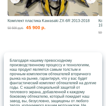
Комплект пластика Kawasaki ZX-6R 2013-2018
Ком
199
45 900 р.
50 500 руб.
50 50
Благодаря нашему превосходному
производственному процессу и технологиям,
наш продукт является самым толстым и
прочным комплектом обтекателей вторичного
рынка на рынке, гарантируя, что у вас будет
фантастический комплект обтекателей на долгие
годы. С нашей специальной защитой от
теплового экрана, добавленной к каждому
боковому обтекателю, который покидает наш
завод, вы, безусловно, защищены от любого
тепла, излучаемого вашим мотоциклом. Не