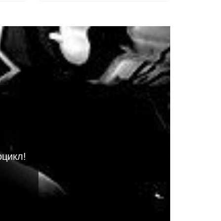
оцикл!