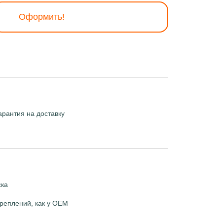
Оформить!
арантия на доставку
ска
реплений, как у OEM