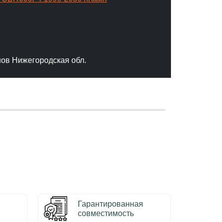
"Отлич
сервис
качест
нов Нижегородская обл.
– Серг
Гарантированная
совместимость