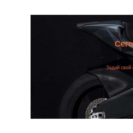
Сего
Задай свой 