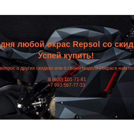
дня любой окрас Repsol со ски
Успей купить!
вопрос о других скидках или о своей модели / окрасе нам п
8 (800) 101-71-81
+7 993 567-77-33