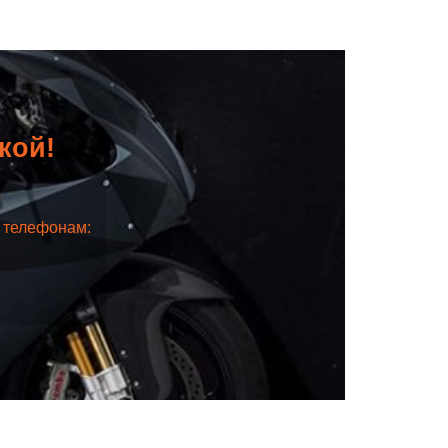
дкой!
о телефонам: