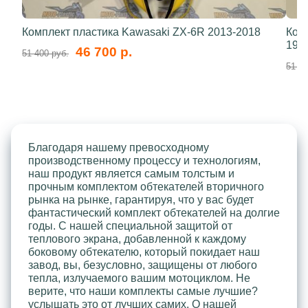
Комплект пластика Kawasaki ZX-6R 2013-2018
Ком
199
46 700 р.
51 400 руб.
51 40
Благодаря нашему превосходному
производственному процессу и технологиям,
наш продукт является самым толстым и
прочным комплектом обтекателей вторичного
рынка на рынке, гарантируя, что у вас будет
фантастический комплект обтекателей на долгие
годы. С нашей специальной защитой от
теплового экрана, добавленной к каждому
боковому обтекателю, который покидает наш
завод, вы, безусловно, защищены от любого
тепла, излучаемого вашим мотоциклом. Не
верите, что наши комплекты самые лучшие?
услышать это от лучших самих. О нашей