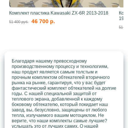
Комплект пластика Kawasaki ZX-6R 2013-2018
Ком
199
46 700 р.
51 400 руб.
51 40
Благодаря нашему превосходному
производственному процессу и технологиям,
наш продукт является самым толстым и
прочным комплектом обтекателей вторичного
рынка на рынке, гарантируя, что у вас будет
фантастический комплект обтекателей на долгие
годы. С нашей специальной защитой от
теплового экрана, добавленной к каждому
боковому обтекателю, который покидает наш
завод, вы, безусловно, защищены от любого
тепла, излучаемого вашим мотоциклом. Не
верите, что наши комплекты самые лучшие?
услышать это от лучших самих. О нашей