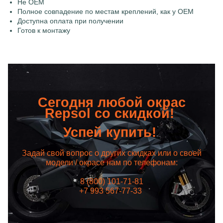
Не OEM
Полное совпадение по местам креплений, как у OEM
Доступна оплата при получении
Готов к монтажу
Сегодня любой окрас
Repsol со скидкой!
Успей купить!
Задай свой вопрос о других скидках или о своей
модели / окрасе нам по телефонам:
8 (800) 101-71-81
+7 993 567-77-33