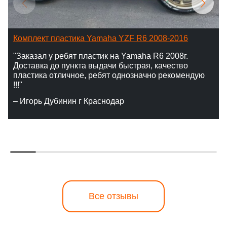
Комплект пластика Yamaha YZF R6 2008-2016
"Заказал у ребят пластик на Yamaha R6 2008г.
Доставка до пункта выдачи быстрая, качество
пластика отличное, ребят однозначно рекомендую
!!!"
– Игорь Дубинин г Краснодар
Все отзывы