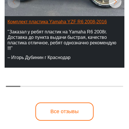
Комплект пластика Yamaha YZF R6 2008-2016
"Заказал у ребят пластик на Yamaha R6 2008г.
Доставка до пункта выдачи быстрая, качество
пластика отличное, ребят однозначно рекомендую
!!!"
– Игорь Дубинин г Краснодар
Все отзывы