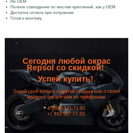
Не OEM
Полное совпадение по местам креплений, как у OEM
Доступна оплата при получении
Готов к монтажу
Сегодня любой окрас
Repsol со скидкой!
Успей купить!
Задай свой вопрос о других скидках или о своей
модели / окрасе нам по телефонам:
8 (800) 101-71-81
+7 993 567-77-33