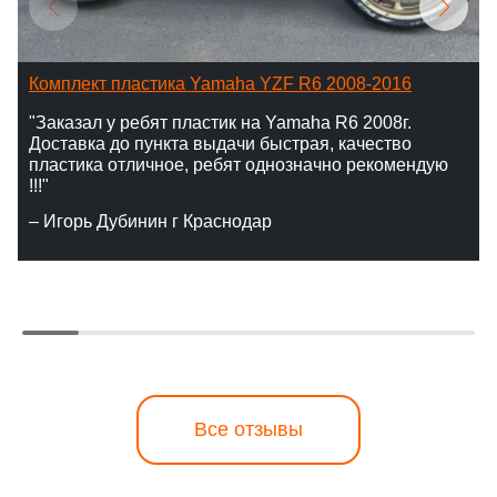
Комплект пластика Yamaha YZF R6 2008-2016
"Заказал у ребят пластик на Yamaha R6 2008г.
Доставка до пункта выдачи быстрая, качество
пластика отличное, ребят однозначно рекомендую
!!!"
– Игорь Дубинин г Краснодар
Все отзывы