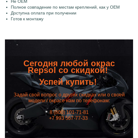
Не OEM
Полное совпадение по местам креплений, как у OEM
Доступна оплата при получении
Готов к монтажу
Сегодня любой окрас
Repsol со скидкой!
Успей купить!
Задай свой вопрос о других скидках или о своей
модели / окрасе нам по телефонам:
8 (800) 101-71-81
+7 993 567-77-33