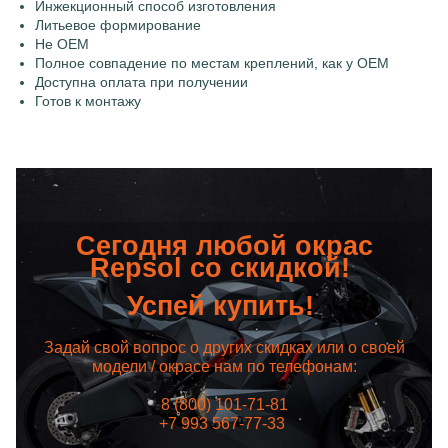
Инжекционный способ изготовления
Литьевое формирование
Не OEM
Полное совпадение по местам креплений, как у OEM
Доступна оплата при получении
Готов к монтажу
Сегодня любой окрас
Repsol со скидкой!
Успей купить!
Задай свой вопрос о других скидках или о своей
модели / окрасе нам по телефонам:
8 (800) 101-71-81
+7 993 567-77-33