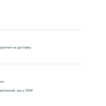
арантия на доставку
ска
реплений, как у OEM