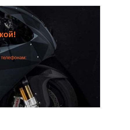
дкой!
о телефонам: