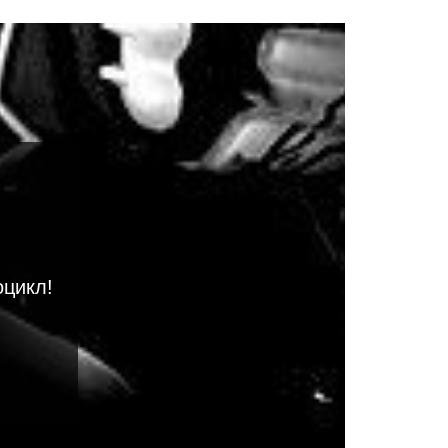
оцикл!