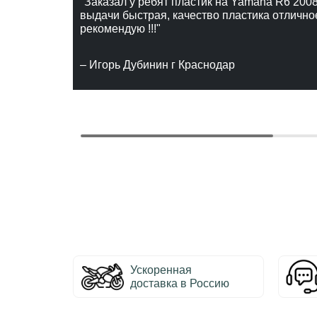
"Заказал у ребят пластик на Yamaha R6 2008
выдачи быстрая, качество пластика отлично
рекомендую !!!"
– Игорь Дубинин г Краснодар
Ускоренная
доставка в Россию