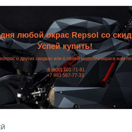
дня любой окрас Repsol со ски
Успей купить!
вопрос о других скидках или о своей модели / окрасе нам п
8 (800) 101-71-81
+7 993 567-77-33
ЕЙ