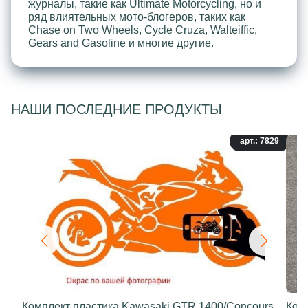
журналы, такие как Ultimate Motorcycling, но и
ряд влиятельных мото-блогеров, таких как
Chase on Two Wheels, Cycle Cruza, Walteiffic,
Gears and Gasoline и многие другие.
НАШИ ПОСЛЕДНИЕ ПРОДУКТЫ
арт.: 7829
Комплект пластика Kawasaki GTR 1400/Concours
Ком