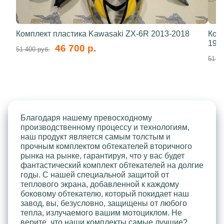
Комплект пластика Kawasaki ZX-6R 2013-2018
Ком
199
46 700 р.
51 400 руб.
51 40
Благодаря нашему превосходному
производственному процессу и технологиям,
наш продукт является самым толстым и
прочным комплектом обтекателей вторичного
рынка на рынке, гарантируя, что у вас будет
фантастический комплект обтекателей на долгие
годы. С нашей специальной защитой от
теплового экрана, добавленной к каждому
боковому обтекателю, который покидает наш
завод, вы, безусловно, защищены от любого
тепла, излучаемого вашим мотоциклом. Не
верите, что наши комплекты самые лучшие?