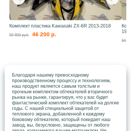
Комплект пластика Kawasaki ZX-6R 2013-2018
Ком
199
46 200 р.
50 800 руб.
50 80
Благодаря нашему превосходному
производственному процессу и технологиям,
наш продукт является самым толстым и
прочным комплектом обтекателей вторичного
рынка на рынке, гарантируя, что у вас будет
фантастический комплект обтекателей на долгие
годы. С нашей специальной защитой от
теплового экрана, добавленной к каждому
боковому обтекателю, который покидает наш
завод, вы, безусловно, защищены от любого
тепла, излучаемого вашим мотоциклом. Не