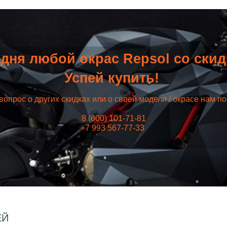
дня любой окрас Repsol со ски
Успей купить!
вопрос о других скидках или о своей модели / окрасе нам п
8 (800) 101-71-81
+7 993 567-77-33
ЕЙ