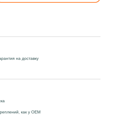
арантия на доставку
ска
реплений, как у OEM