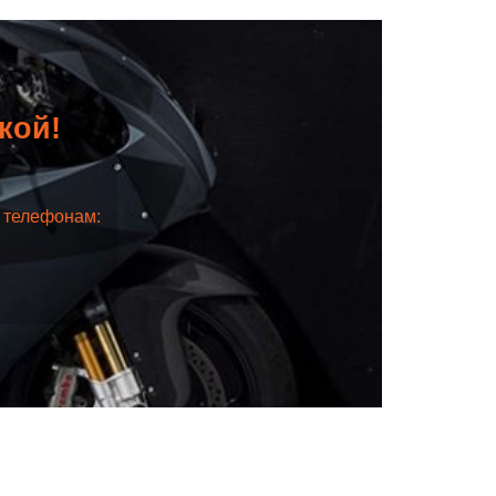
дкой!
о телефонам: