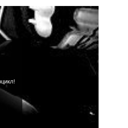
оцикл!