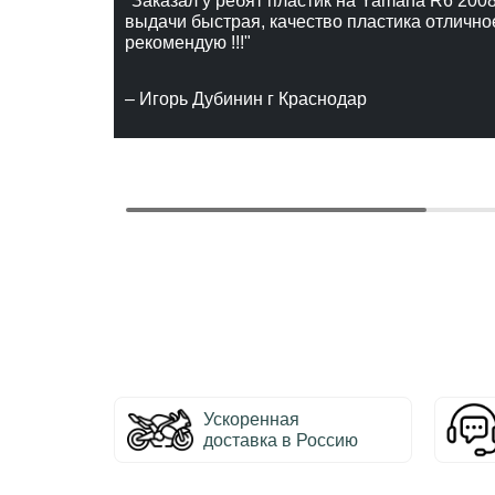
"Заказал у ребят пластик на Yamaha R6 2008
выдачи быстрая, качество пластика отлично
рекомендую !!!"
– Игорь Дубинин г Краснодар
Ускоренная
доставка в Россию