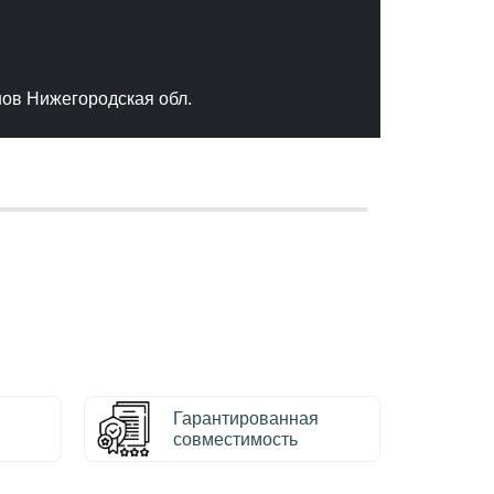
"Отлич
сервис
качест
нов Нижегородская обл.
– Серг
Гарантированная
совместимость