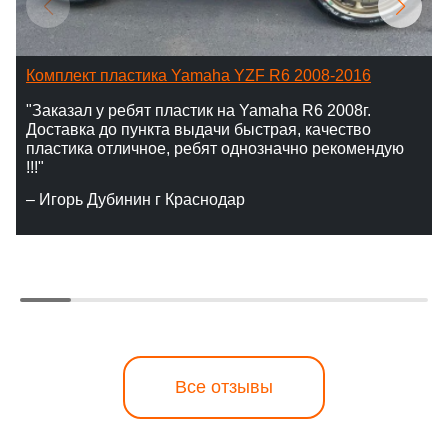
Комплект пластика Yamaha YZF R6 2008-2016
"Заказал у ребят пластик на Yamaha R6 2008г.
Доставка до пункта выдачи быстрая, качество
пластика отличное, ребят однозначно рекомендую
!!!"
– Игорь Дубинин г Краснодар
Все отзывы