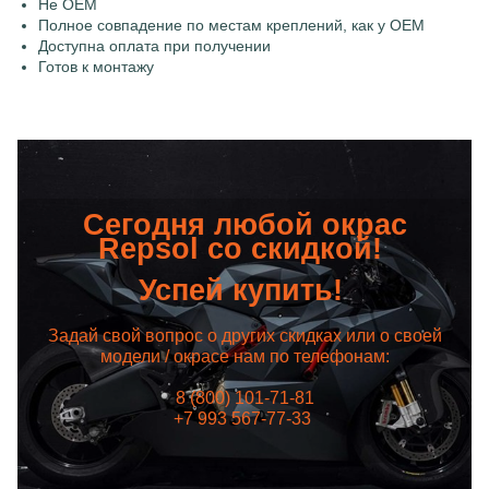
Не OEM
Полное совпадение по местам креплений, как у OEM
Доступна оплата при получении
Готов к монтажу
Сегодня любой окрас
Repsol со скидкой!
Успей купить!
Задай свой вопрос о других скидках или о своей
модели / окрасе нам по телефонам:
8 (800) 101-71-81
+7 993 567-77-33