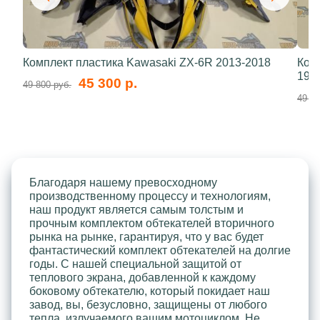
Комплект пластика Kawasaki ZX-6R 2013-2018
Ком
199
45 300 р.
49 800 руб.
49 80
Благодаря нашему превосходному
производственному процессу и технологиям,
наш продукт является самым толстым и
прочным комплектом обтекателей вторичного
рынка на рынке, гарантируя, что у вас будет
фантастический комплект обтекателей на долгие
годы. С нашей специальной защитой от
теплового экрана, добавленной к каждому
боковому обтекателю, который покидает наш
завод, вы, безусловно, защищены от любого
тепла, излучаемого вашим мотоциклом. Не