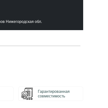
"Отлич
сервис
качест
нов Нижегородская обл.
– Серг
Гарантированная
совместимость