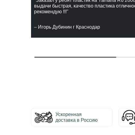
"Заказал у ребят пластик на Yamaha R6 2008
выдачи быстрая, качество пластика отлично
рекомендую !!!"
– Игорь Дубинин г Краснодар
Ускоренная
доставка в Россию