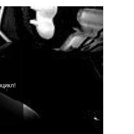
оцикл!