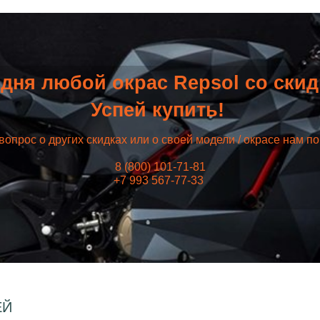
дня любой окрас Repsol со ски
Успей купить!
вопрос о других скидках или о своей модели / окрасе нам п
8 (800) 101-71-81
+7 993 567-77-33
ЕЙ