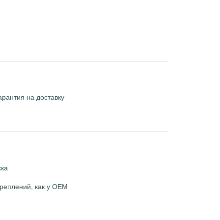
арантия на доставку
ска
реплений, как у OEM