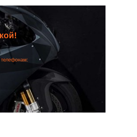
дкой!
о телефонам: