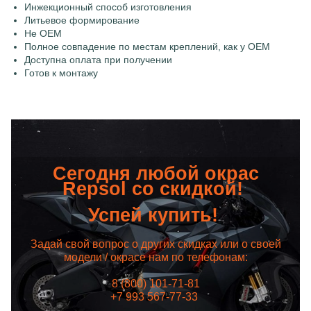
Инжекционный способ изготовления
Литьевое формирование
Не OEM
Полное совпадение по местам креплений, как у OEM
Доступна оплата при получении
Готов к монтажу
Сегодня любой окрас
Repsol со скидкой!
Успей купить!
Задай свой вопрос о других скидках или о своей
модели / окрасе нам по телефонам:
8 (800) 101-71-81
+7 993 567-77-33