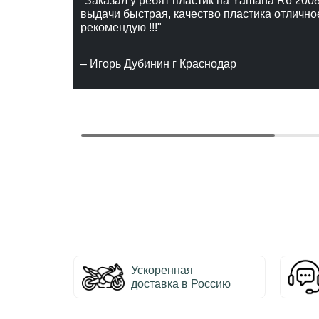
"Заказал у ребят пластик на Yamaha R6 2008
выдачи быстрая, качество пластика отлично
рекомендую !!!"
– Игорь Дубинин г Краснодар
Ускоренная
доставка в Россию