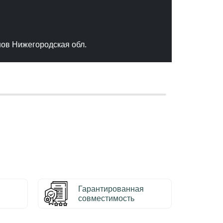
"Отлич
сервис
качест
нов Нижегородская обл.
– Серг
Гарантированная
совместимость