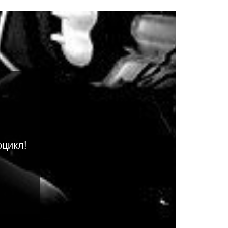
оцикл!