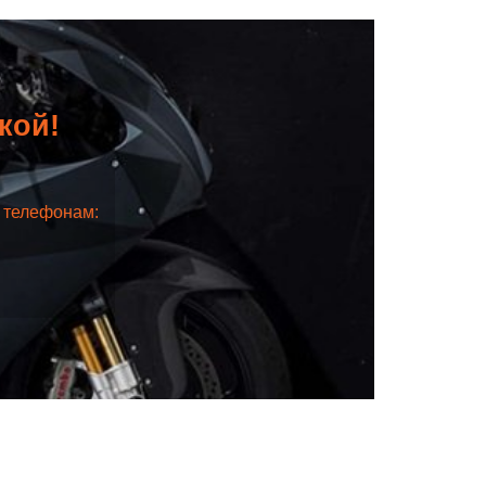
дкой!
о телефонам: