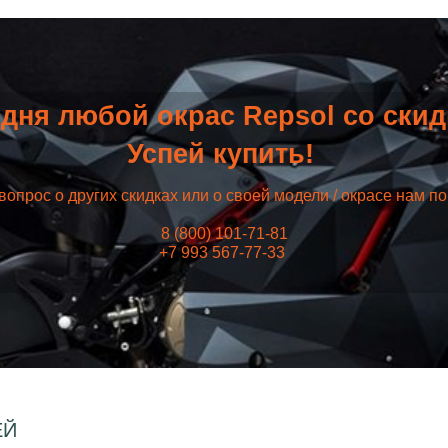
дня любой окрас Repsol со ски
Успей купить!
вопрос о других скидках или о своей модели / окрасе нам п
8 (800) 101-71-81
+7 993 567-77-33
ЕЙ