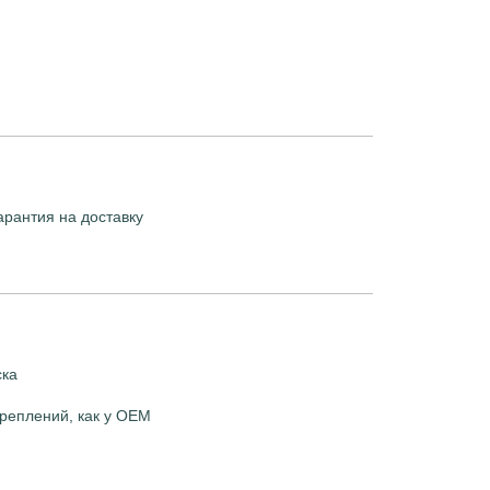
арантия на доставку
ска
реплений, как у OEM